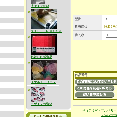
機械すきの紙
型番
638
販売価格
40,130円
スクリーン印刷した紙
購入数
包装した紙製品
作品番号
スケルトンリーフ
デザイン包装紙
楮（こうぞ・マルベリー
支払い方法