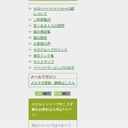
ＨＱペーパーメーカーの紙
について
ご利用案内
良くある１０の質問
紙の用語集
紙の歴史
お客様の声
ＨＱグループのリンク
相互リンク集
サイトマップ
ペーパーラッピングの仕方
メルマガ登録・解除はこちら
スケルトンリーフやこうぞ
紙をお求めならHQジャパ
ン。
HQジャパンではマルベリ