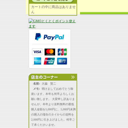
カートの中に商品はありませ
ん
名前:
大脇 賢二
メモ:
明けましておめでとう御
座います。本年も何卒よろしくお
願い致します。 大変申し訳ありま
せんが、本年より送料無料の最低
購入金額を5,000円に、5,000円未満
の購入の場合のタイからの送料を
2,000円に引き上げました。何卒ご
了承くださいませ。