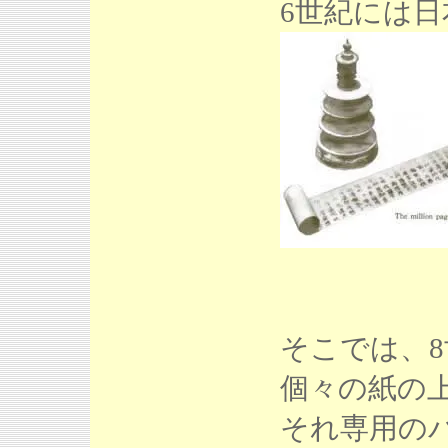
6世紀には
そこでは、
個々の紙の上に
それ専用の