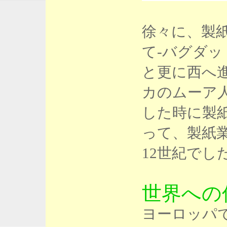
徐々に、製
て-バグダ
と更に西へ
カのムーア
した時に製
って、製紙
12世紀でし
世界への
ヨーロッパ