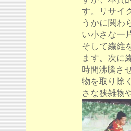
す。リサイ
うかに関わ
い小さな一
そして繊維
ます。次に繊
時間沸騰さ
物を取り除
さな狭雑物