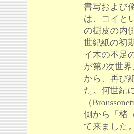
書写および
は、コイという木（
の樹皮の内
世紀紙の初
イ木の不足
が第2次世
から、再び
た。何世紀
（Broussonet
側から「楮
て来ました