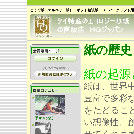
こうぞ紙（マルベリー紙）・ギフト包装紙・ペーパークラフト用
紙の歴史
はじめてのお客様へ
紙の起源と
紙は、世界
豊富で多彩
をたどるこ
手すきの紙
い想像性、