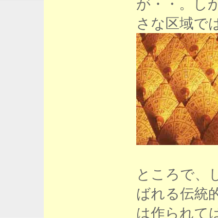
が・・。し
さな区域で
ところで、
ばれる伝統
は作られて