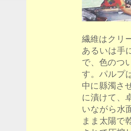
繊維はクリ
あるいは手
で、色のつ
す。パルプ
中に縣濁さ
に漬けて、
いながら水
まま太陽で