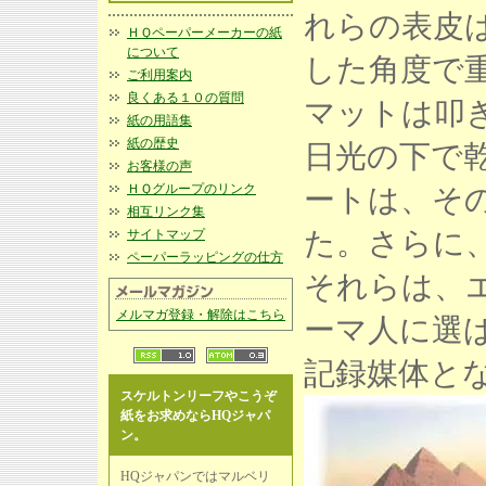
れらの表皮
ＨＱペーパーメーカーの紙
について
した角度で
ご利用案内
良くある１０の質問
マットは叩
紙の用語集
紙の歴史
日光の下で
お客様の声
ＨＱグループのリンク
ートは、そ
相互リンク集
た。さらに
サイトマップ
ペーパーラッピングの仕方
それらは、
メルマガ登録・解除はこちら
ーマ人に選
記録媒体と
スケルトンリーフやこうぞ
紙をお求めならHQジャパ
ン。
HQジャパンではマルベリ