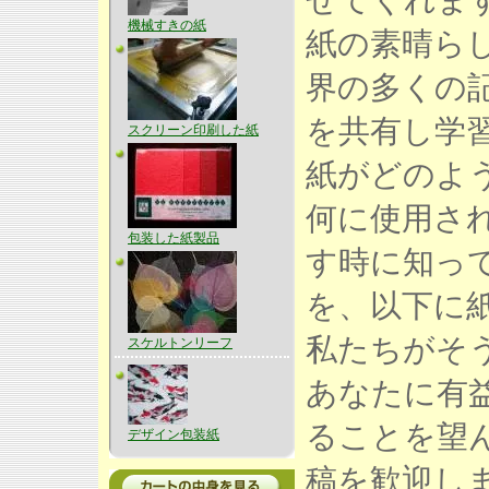
せてくれま
機械すきの紙
紙の素晴ら
界の多くの
を共有し学
スクリーン印刷した紙
紙がどのよ
何に使用さ
包装した紙製品
す時に知っ
を、以下に
私たちがそ
スケルトンリーフ
あなたに有
ることを望
デザイン包装紙
稿を歓迎しま