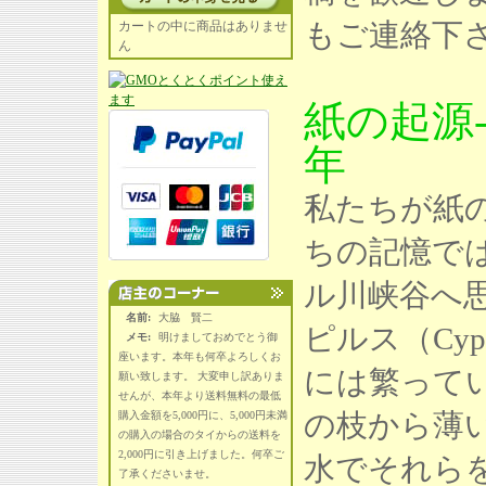
もご連絡下
カートの中に商品はありませ
ん
紙の起源-
年
私たちが紙
ちの記憶では
ル川峡谷へ
名前:
大脇 賢二
ピルス（Cy
メモ:
明けましておめでとう御
座います。本年も何卒よろしくお
には繁って
願い致します。 大変申し訳ありま
せんが、本年より送料無料の最低
の枝から薄
購入金額を5,000円に、5,000円未満
の購入の場合のタイからの送料を
2,000円に引き上げました。何卒ご
水でそれら
了承くださいませ。