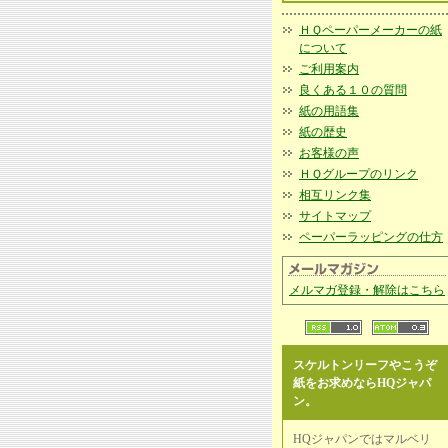
ＨＱペーパーメーカーの紙
について
ご利用案内
良くある１０の質問
紙の用語集
紙の歴史
お客様の声
ＨＱグループのリンク
相互リンク集
サイトマップ
ペーパーラッピングの仕方
メルマガ登録・解除はこちら
スケルトンリーフやこうぞ
紙をお求めならHQジャパ
ン。
HQジャパンではマルベリ