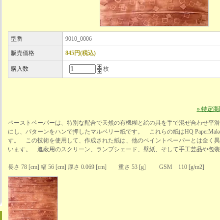
型番
9010_0006
販売価格
845円(税込)
購入数
枚
» 特定
ペーストペーパーは、特別な配合で天然の有機糊と絵の具を手で混ぜ合わせ平滑
にし、パターンをハンで押したマルベリー紙です。 これらの紙はHQ PaperMak
す。 この技術を使用して、作成された紙は、他のペイントペーパーとは全く異
います。 遮蔽用のスクリーン、ランプシェード、壁紙、そして手工芸品や包装
長さ 78 [cm] 幅 56 [cm] 厚さ 0.069 [cm] 重さ 53 [g] GSM 110 [g/m2]