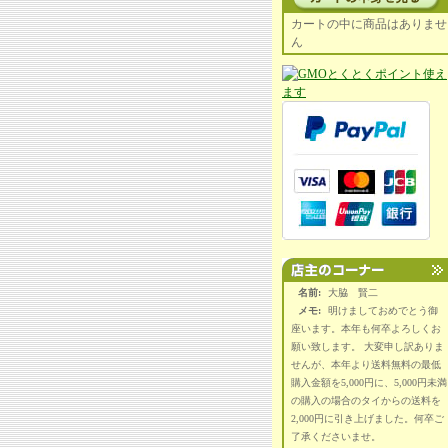
カートの中に商品はありませ
ん
名前:
大脇 賢二
メモ:
明けましておめでとう御
座います。本年も何卒よろしくお
願い致します。 大変申し訳ありま
せんが、本年より送料無料の最低
購入金額を5,000円に、5,000円未満
の購入の場合のタイからの送料を
2,000円に引き上げました。何卒ご
了承くださいませ。