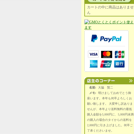
カートの中に商品はありませ
ん
名前:
大脇 賢二
メモ:
明けましておめでとう御
座います。本年も何卒よろしくお
願い致します。 大変申し訳ありま
せんが、本年より送料無料の最低
購入金額を5,000円に、5,000円未満
の購入の場合のタイからの送料を
2,000円に引き上げました。何卒ご
了承くださいませ。