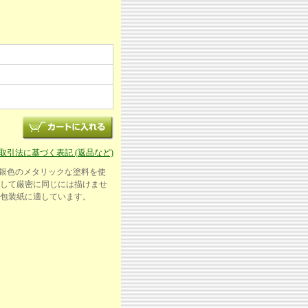
商取引法に基づく表記 (返品など)
色や銀色のメタリックな塗料を使
して厳密に同じには描けませ
包装紙に適しています。