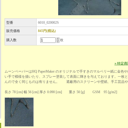
型番
6010_020002S
販売価格
845円(税込)
購入数
枚
» 特定
ムーンペーパーはHQ PaperMaker のオリジナルで手すきのマルベリー紙に金
い手で模様を描いたり、スプレー塗装して表面に輝きを与えております。一枚と
んので全く同じものは有りません。 遮蔽用のスクリーンや壁紙、手工芸品や
長さ 78 [cm] 幅 56 [cm] 厚さ 0.090 [cm] 重さ 50 [g] GSM 95 [g/m2]