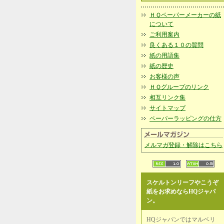
ＨＱペーパーメーカーの紙
について
ご利用案内
良くある１０の質問
紙の用語集
紙の歴史
お客様の声
ＨＱグループのリンク
相互リンク集
サイトマップ
ペーパーラッピングの仕方
メルマガ登録・解除はこちら
スケルトンリーフやこうぞ
紙をお求めならHQジャパ
ン。
HQジャパンではマルベリ