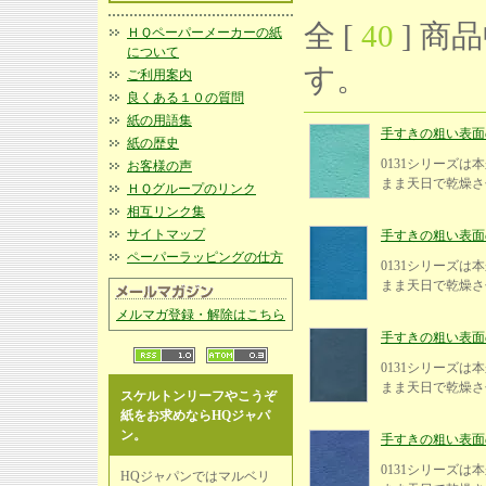
全 [
40
] 商品
ＨＱペーパーメーカーの紙
について
す。
ご利用案内
良くある１０の質問
紙の用語集
手すきの粗い表面の紙
紙の歴史
0131シリーズ
お客様の声
まま天日で乾燥さ
ＨＱグループのリンク
相互リンク集
サイトマップ
手すきの粗い表面の紙
ペーパーラッピングの仕方
0131シリーズ
まま天日で乾燥さ
メルマガ登録・解除はこちら
手すきの粗い表面の紙
0131シリーズ
まま天日で乾燥さ
スケルトンリーフやこうぞ
紙をお求めならHQジャパ
ン。
手すきの粗い表面の紙
0131シリーズ
HQジャパンではマルベリ