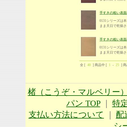
手すきの粗い表面の紙
0131シリーズ
まま天日で乾燥さ
手すきの粗い表面の紙
0131シリーズ
まま天日で乾燥さ
全 [
40
] 商品中 [
1
-
25
] 
楮（こうぞ・マルベリー）
パン TOP
｜
特
支払い方法について
｜
配
シ