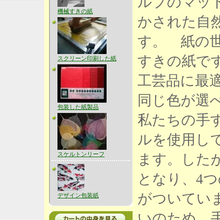
ルプのマッ
機械すきの紙
かされた自
す。 紙の
すきの紙で
スクリーン印刷した紙
工芸品に最
同じ色が選
包装した紙製品
私たちの手
ルを使用し
スケルトンリーフ
ます。した
となり、4
がついてい
デザイン包装紙
いのため、