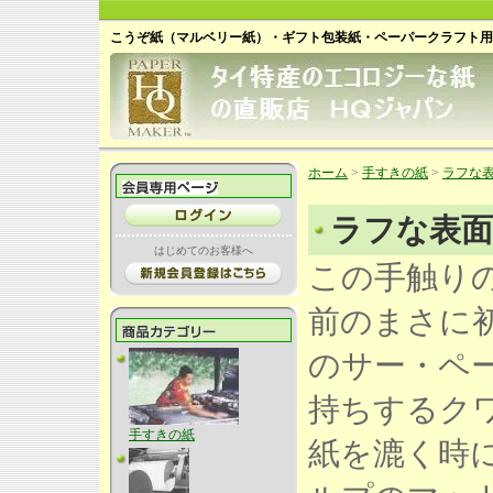
こうぞ紙（マルベリー紙）・ギフト包装紙・ペーパークラフト用
ホーム
>
手すきの紙
>
ラフな
ラフな表面
はじめてのお客様へ
この手触りの
前のまさに
のサー・ペ
持ちするク
手すきの紙
紙を漉く時