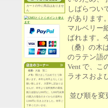
カートの中に商品はありませ
しばらついて
ん
があります
マルベリー
ばれます。
（桑）の木
のラテン語の名前は
Vent で
名前:
大脇 賢二
ラオスおよ
メモ:
明けましておめでとう御
座います。本年も何卒よろしくお
願い致します。 大変申し訳ありま
せんが、本年より送料無料の最低
購入金額を5,000円に、5,000円未満
並び順を変
の購入の場合のタイからの送料を
2,000円に引き上げました。何卒ご
了承くださいませ。