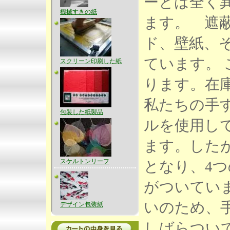
ーとは全く
機械すきの紙
ます。 遮
ド、壁紙、
ています。
スクリーン印刷した紙
ります。在
私たちの手
包装した紙製品
ルを使用し
ます。した
スケルトンリーフ
となり、4
がついてい
いのため、
デザイン包装紙
しばらついて