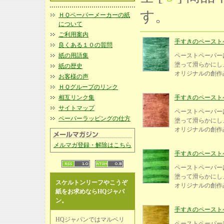
す。
ＨＱペーパーメーカーの紙
について
ご利用案内
手すきのペーストペー
良くある１０の質問
紙の用語集
ペーストペーパー
塗って滑らかにし、
紙の歴史
オリジナルの創
お客様の声
ＨＱグループのリンク
相互リンク集
手すきのペーストペー
サイトマップ
ペーストペーパー
ペーパーラッピングの仕方
塗って滑らかにし、
オリジナルの創
メルマガ登録・解除はこちら
手すきのペーストペー
ペーストペーパー
塗って滑らかにし、
スケルトンリーフやこうぞ
オリジナルの創
紙をお求めならHQジャパ
ン。
手すきのペーストペー
HQジャパンではマルベリ
ペーストペーパー