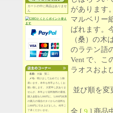
カートの中に商品はありませ
があります
ん
マルベリー
ばれます。
（桑）の木
のラテン語の名前は
Vent で
ラオスおよ
名前:
大脇 賢二
メモ:
明けましておめでとう御
座います。本年も何卒よろしくお
並び順を変
願い致します。 大変申し訳ありま
せんが、本年より送料無料の最低
購入金額を5,000円に、5,000円未満
の購入の場合のタイからの送料を
2,000円に引き上げました。何卒ご
全 [
9
] 商品中
了承くださいませ。