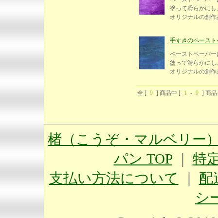
塗って滑らかにし、
オリジナルの創
手すきのペーストペー
ペーストペーパー
塗って滑らかにし、
オリジナルの創
全 [
9
] 商品中 [
1
-
9
] 商
楮（こうぞ・マルベリー）
パン TOP
｜
特
支払い方法について
｜
配
シ