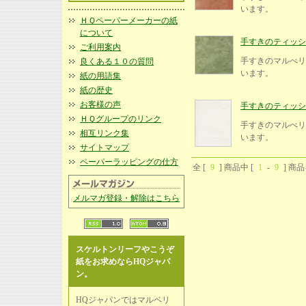
います。
ＨＱペーパーメーカーの紙
について
手すきのティッシュ紙
ご利用案内
手すきのマルべリ
良くある１０の質問
います。
紙の用語集
紙の歴史
お客様の声
手すきのティッシュ紙、
ＨＱグループのリンク
手すきのマルべリ
相互リンク集
います。
サイトマップ
ペーパーラッピングの仕方
全 [
9
] 商品中 [
1
-
9
] 商
メルマガ登録・解除はこちら
スケルトンリーフやこうぞ
紙をお求めならHQジャパ
ン。
HQジャパンではマルベリ