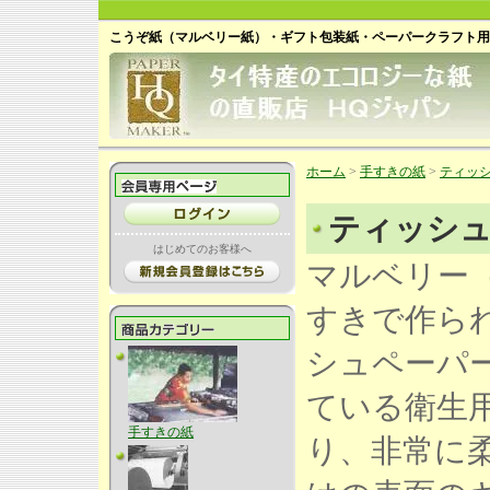
こうぞ紙（マルベリー紙）・ギフト包装紙・ペーパークラフト用
ホーム
>
手すきの紙
>
ティッ
ティッシ
はじめてのお客様へ
マルベリー
すきで作られ
シュペーパ
ている衛生
手すきの紙
り、非常に