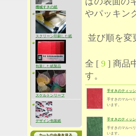
はの表面の
機械すきの紙
やパッキン
並び順を変
スクリーン印刷した紙
全 [
9
] 商品中
包装した紙製品
す。
手すきのティッシュ紙
スケルトンリーフ
手すきのマルべリ
います。
手すきのティッシュ紙
デザイン包装紙
手すきのマルべリ
います。