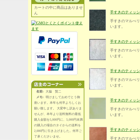
カートの中に商品はありませ
手すきのティッシュ紙
ん
手すきのマルべリ
います。
手すきのティッシュ紙
手すきのマルべリ
います。
手すきのティッシュ紙
手すきのマルべリ
います。
名前:
大脇 賢二
メモ:
明けましておめでとう御
手すきのティッシュ紙
座います。本年も何卒よろしくお
願い致します。 大変申し訳ありま
手すきのマルべリ
せんが、本年より送料無料の最低
います。
購入金額を5,000円に、5,000円未満
の購入の場合のタイからの送料を
手すきのティッシュ紙
2,000円に引き上げました。何卒ご
了承くださいませ。
手すきのマルべリ